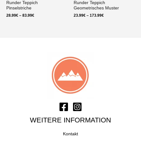
Runder Teppich
Runder Teppich
Pinselstriche
Geometrisches Muster
Preisspanne:
Preisspanne:
28.99
€
–
83.99
€
23.99
€
–
173.99
€
28.99€
23.99€
bis
bis
83.99€
173.99€
WEITERE INFORMATION
Kontakt