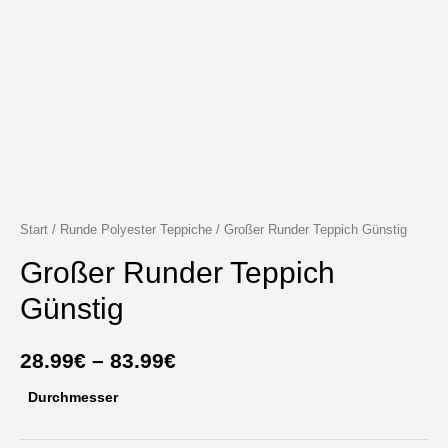
Start
/
Runde Polyester Teppiche
/ Großer Runder Teppich Günstig
Großer Runder Teppich
Günstig
Preisspanne:
28.99
€
–
83.99
€
28.99€
Durchmesser
bis