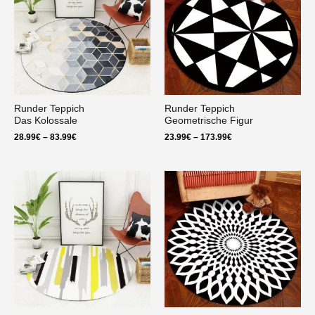
Runder Teppich
Runder Teppich
Das Kolossale
Geometrische Figur
Preisspanne:
Preisspanne:
28.99
€
–
83.99
€
23.99
€
–
173.99
€
28.99€
23.99€
bis
bis
83.99€
173.99€