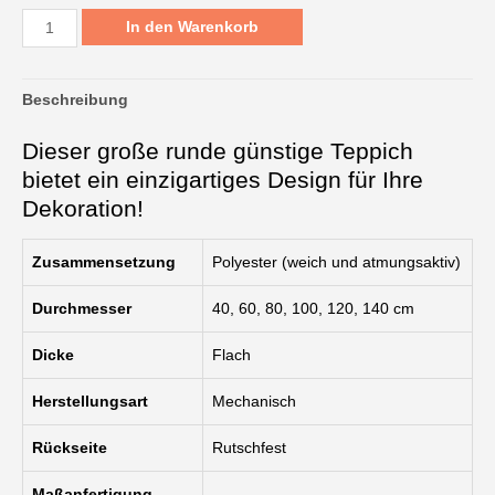
Großer
83.99€
In den Warenkorb
Runder
Teppich
Beschreibung
Günstig
Menge
Dieser große runde günstige Teppich
bietet ein einzigartiges Design für Ihre
Dekoration!
Zusammensetzung
Polyester (weich und atmungsaktiv)
Durchmesser
40, 60, 80, 100, 120, 140 cm
Dicke
Flach
Herstellungsart
Mechanisch
Rückseite
Rutschfest
Maßanfertigung